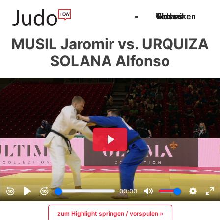
Techniken
Videos
Glossar
MUSIL Jaromir vs. URQUIZA
SOLANA Alfonso
zum Highlight springen / vorspulen »