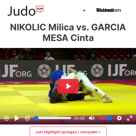
Techniken
Videos
Glossar
NIKOLIC Milica vs. GARCIA
MESA Cinta
zum Highlight springen / vorspulen »