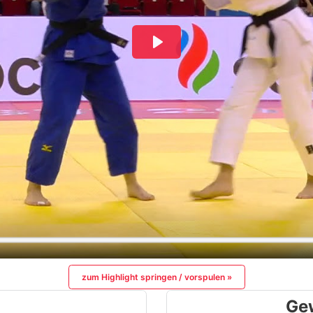
zum Highlight springen / vorspulen »
Ge