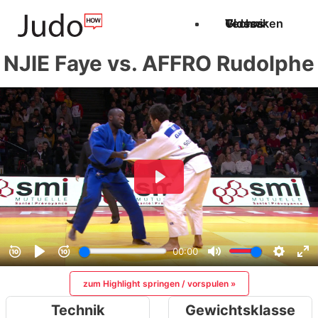
Techniken
Videos
Glossar
NJIE Faye vs. AFFRO Rudolphe
zum Highlight springen / vorspulen »
Technik
Gewichtsklasse