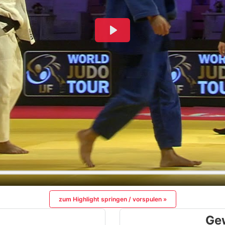
zum Highlight springen / vorspulen »
Ge