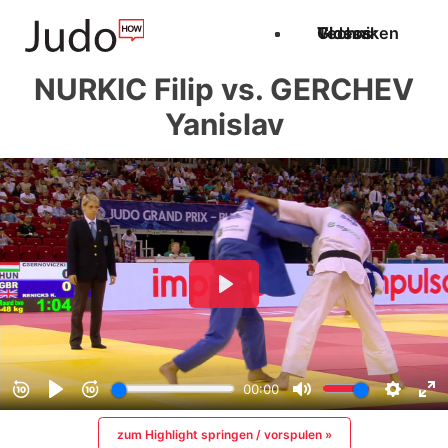
Techniken
Videos
Glossar
NURKIC Filip vs. GERCHEV
Yanislav
zum Highlight springen / vorspulen »