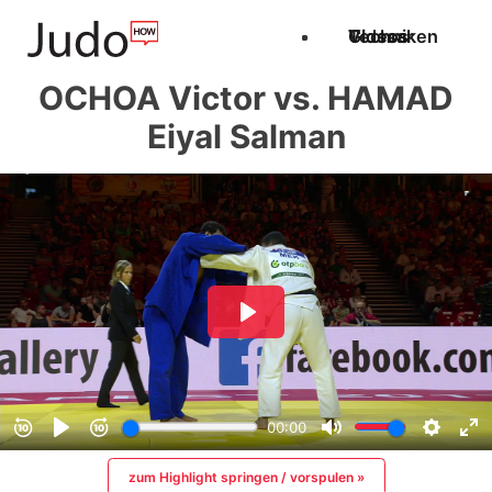
Techniken
Videos
Glossar
OCHOA Victor vs. HAMAD
Eiyal Salman
zum Highlight springen / vorspulen »