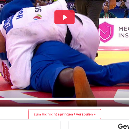
zum Highlight springen / vorspulen »
Ge