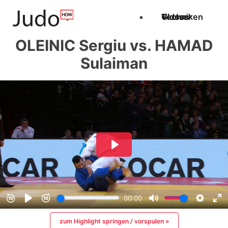
Techniken
Videos
Glossar
OLEINIC Sergiu vs. HAMAD
Sulaiman
zum Highlight springen / vorspulen »