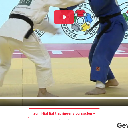
zum Highlight springen / vorspulen »
Ge