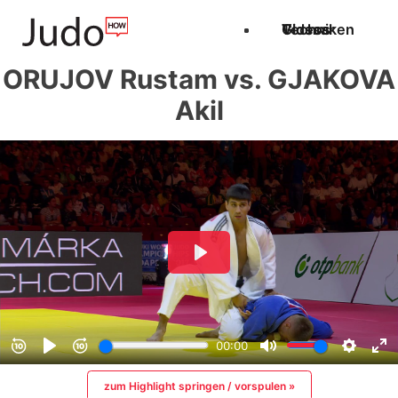
Techniken
Videos
Glossar
ORUJOV Rustam vs. GJAKOVA
Akil
zum Highlight springen / vorspulen »