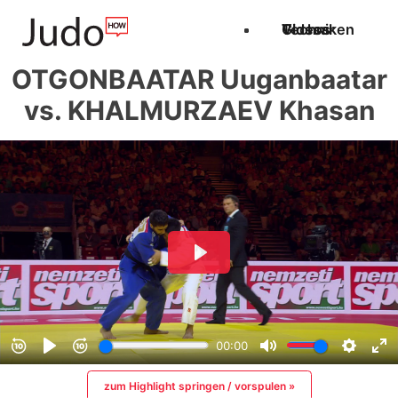
Techniken
Videos
Glossar
OTGONBAATAR Uuganbaatar
vs. KHALMURZAEV Khasan
zum Highlight springen / vorspulen »