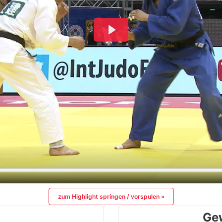
zum Highlight springen / vorspulen »
Ge