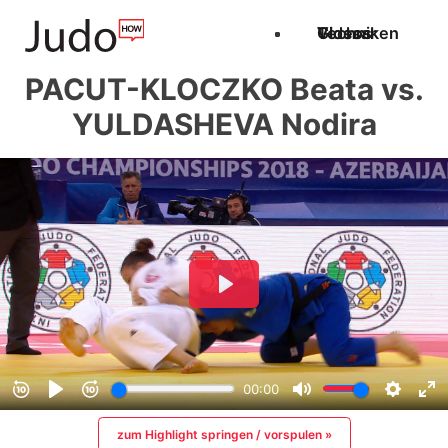
Techniken
Videos
Glossar
PACUT-KLOCZKO Beata vs.
YULDASHEVA Nodira
zum Highlight springen / vorspulen »