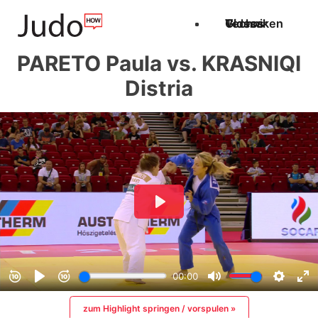
Techniken
Videos
Glossar
PARETO Paula vs. KRASNIQI
Distria
zum Highlight springen / vorspulen »