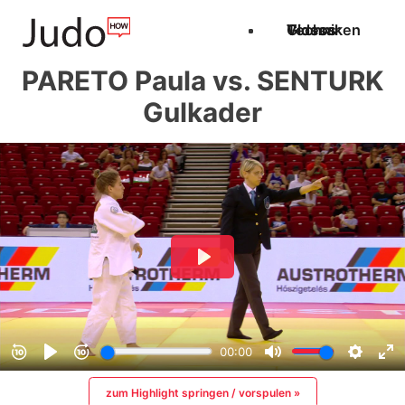
Techniken
Videos
Glossar
PARETO Paula vs. SENTURK
Gulkader
zum Highlight springen / vorspulen »