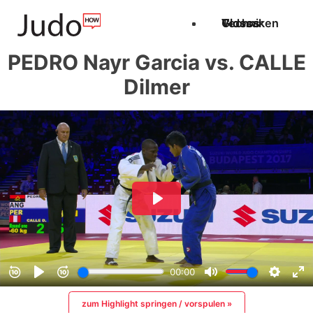
Techniken
Videos
Glossar
PEDRO Nayr Garcia vs. CALLE
Dilmer
zum Highlight springen / vorspulen »