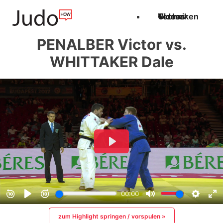
Techniken
Videos
Glossar
PENALBER Victor vs.
WHITTAKER Dale
zum Highlight springen / vorspulen »