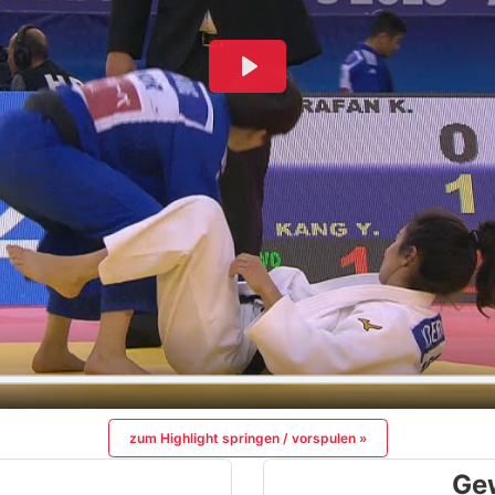
zum Highlight springen / vorspulen »
Ge