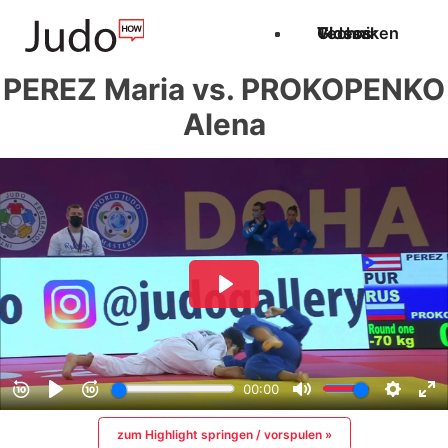
Techniken
Videos
Glossar
PEREZ Maria vs. PROKOPENKO
Alena
zum Highlight springen / vorspulen »