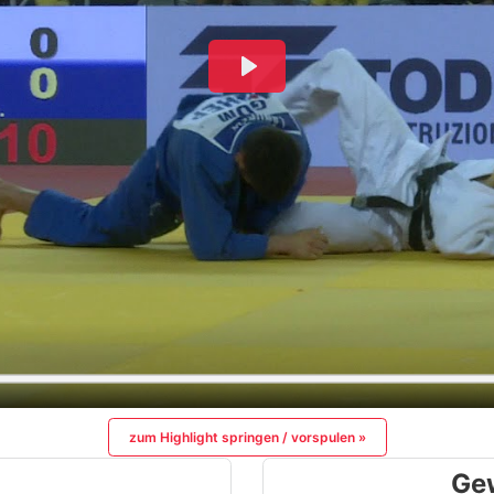
zum Highlight springen / vorspulen »
Ge