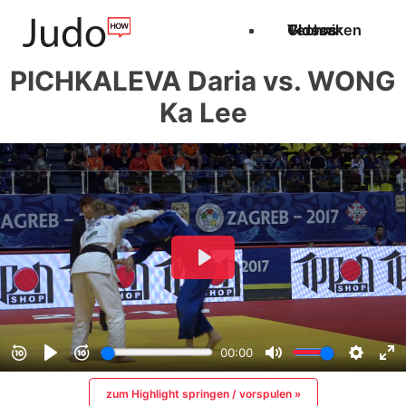
Techniken
Videos
Glossar
PICHKALEVA Daria vs. WONG
Ka Lee
zum Highlight springen / vorspulen »