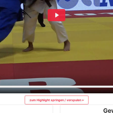
zum Highlight springen / vorspulen »
Ge