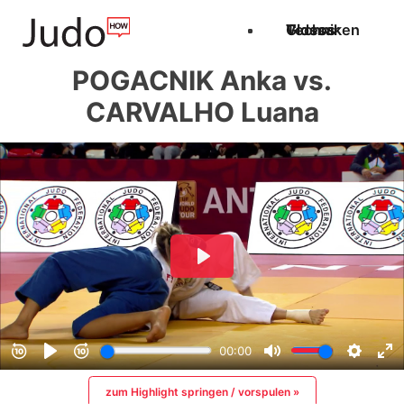
Techniken
Videos
Glossar
POGACNIK Anka vs.
CARVALHO Luana
zum Highlight springen / vorspulen »