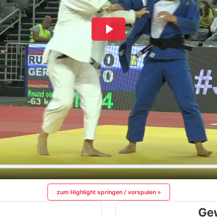
zum Highlight springen / vorspulen »
Ge