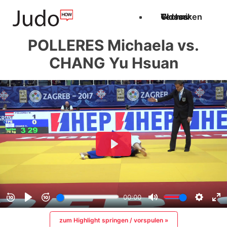
Techniken
Videos
Glossar
POLLERES Michaela vs.
CHANG Yu Hsuan
zum Highlight springen / vorspulen »