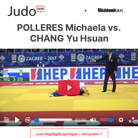
Techniken
Videos
Glossar
POLLERES Michaela vs.
CHANG Yu Hsuan
zum Highlight springen / vorspulen »