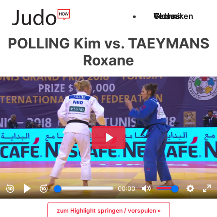
Techniken
Videos
Glossar
POLLING Kim vs. TAEYMANS
Roxane
zum Highlight springen / vorspulen »