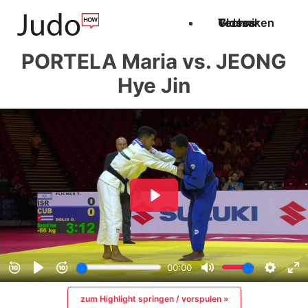
Techniken
Videos
Glossar
PORTELA Maria vs. JEONG
Hye Jin
zum Highlight springen / vorspulen »