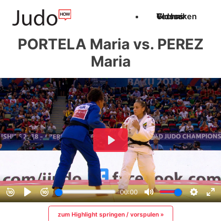
Techniken
Videos
Glossar
PORTELA Maria vs. PEREZ
Maria
zum Highlight springen / vorspulen »