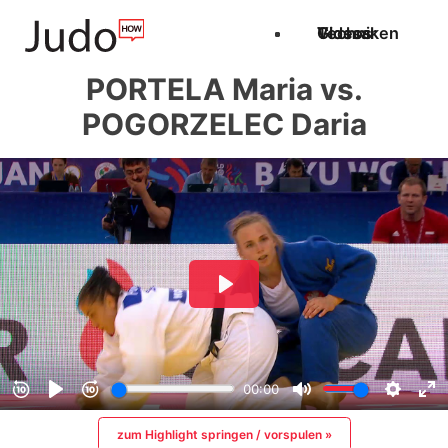
Techniken
Videos
Glossar
PORTELA Maria vs.
POGORZELEC Daria
zum Highlight springen / vorspulen »