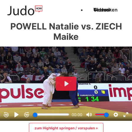
Techniken
Videos
Glossar
POWELL Natalie vs. ZIECH
Maike
zum Highlight springen / vorspulen »