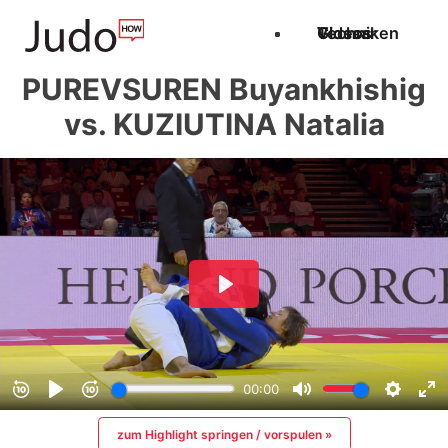
Techniken
Videos
Glossar
PUREVSUREN Buyankhishig
vs. KUZIUTINA Natalia
zum Highlight springen / vorspulen »