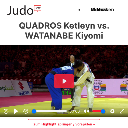
Techniken
Videos
Glossar
QUADROS Ketleyn vs.
WATANABE Kiyomi
zum Highlight springen / vorspulen »