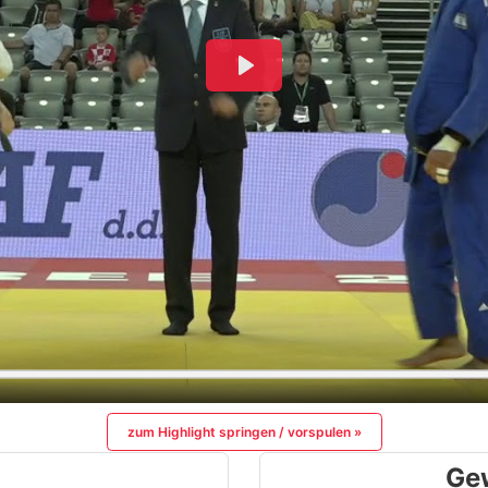
zum Highlight springen / vorspulen »
Ge