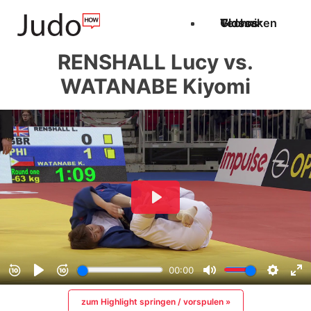
Techniken
Videos
Glossar
RENSHALL Lucy vs.
WATANABE Kiyomi
zum Highlight springen / vorspulen »