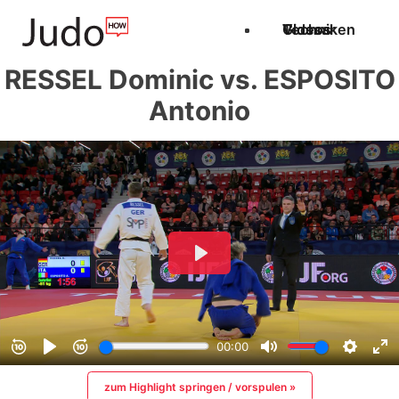
Techniken
Videos
Glossar
RESSEL Dominic vs. ESPOSITO
Antonio
zum Highlight springen / vorspulen »