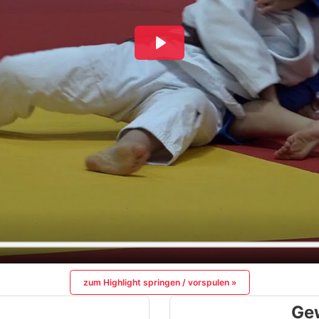
zum Highlight springen / vorspulen »
Ge