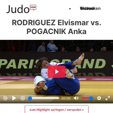
Techniken
Videos
Glossar
RODRIGUEZ Elvismar vs.
POGACNIK Anka
zum Highlight springen / vorspulen »