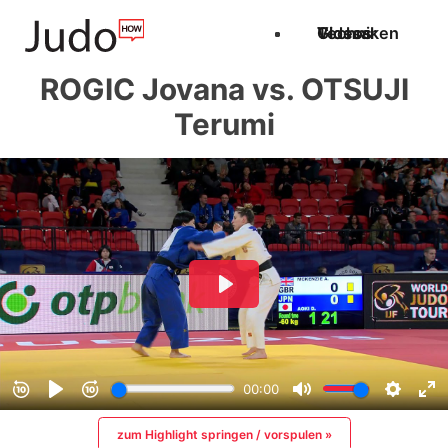
Techniken
Videos
Glossar
ROGIC Jovana vs. OTSUJI
Terumi
zum Highlight springen / vorspulen »