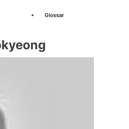
Glossar
okyeong