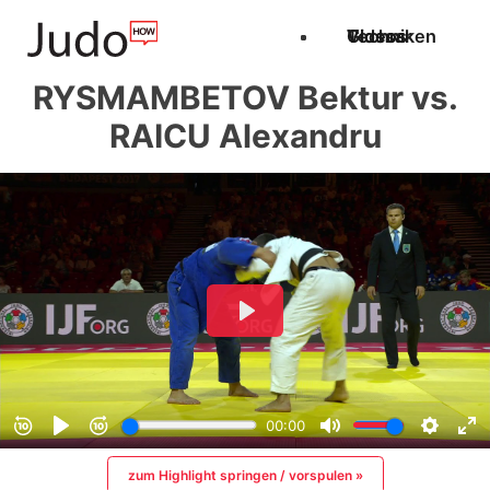
Techniken
Videos
Glossar
RYSMAMBETOV Bektur vs.
RAICU Alexandru
zum Highlight springen / vorspulen »