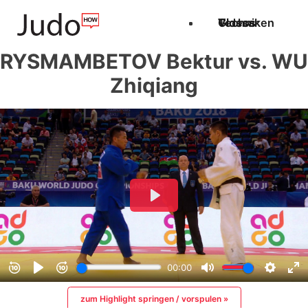
Techniken
Videos
Glossar
RYSMAMBETOV Bektur vs. WU
Zhiqiang
zum Highlight springen / vorspulen »