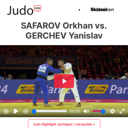
Techniken
Videos
Glossar
SAFAROV Orkhan vs.
GERCHEV Yanislav
zum Highlight springen / vorspulen »