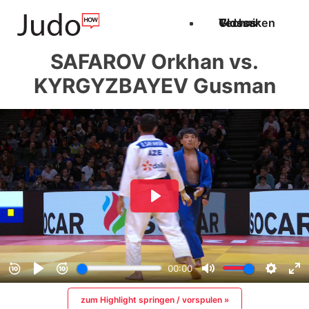
Techniken
Videos
Glossar
SAFAROV Orkhan vs.
KYRGYZBAYEV Gusman
zum Highlight springen / vorspulen »