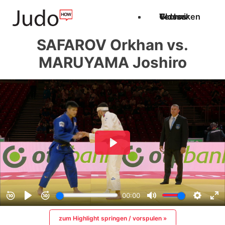
Techniken
Videos
Glossar
SAFAROV Orkhan vs.
MARUYAMA Joshiro
zum Highlight springen / vorspulen »