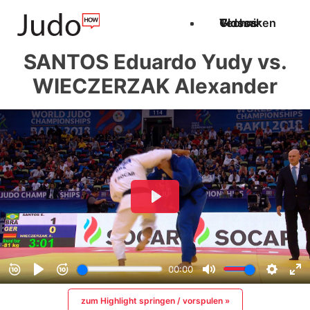
Techniken
Videos
Glossar
SANTOS Eduardo Yudy vs.
WIECZERZAK Alexander
zum Highlight springen / vorspulen »