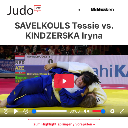
Techniken
Videos
Glossar
SAVELKOULS Tessie vs.
KINDZERSKA Iryna
zum Highlight springen / vorspulen »