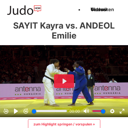
Techniken
Videos
Glossar
SAYIT Kayra vs. ANDEOL
Emilie
zum Highlight springen / vorspulen »