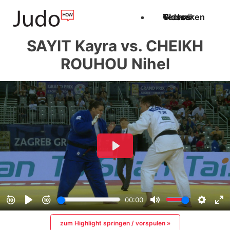
Techniken
Videos
Glossar
SAYIT Kayra vs. CHEIKH
ROUHOU Nihel
zum Highlight springen / vorspulen »